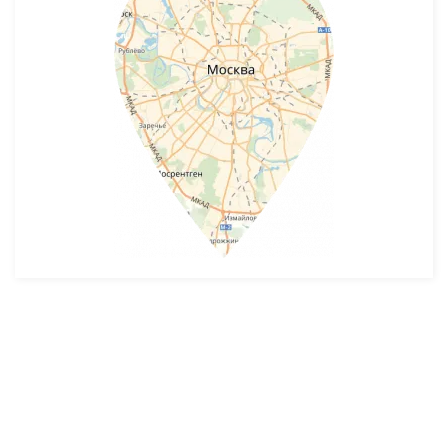
Разработка и продвижение -
SeoZom
© 2026 novostroyrf.ru - Новостройки.
Любая информация, представленная на сайте, носит информационный
характер и не является публичной офертой, не является приглашением
делать оферты и не содержит существенных условий сделок,
заключаемых застройщиком. Описание объекта строительства и
инфраструктуры, представленное на сайте, является концепцией и