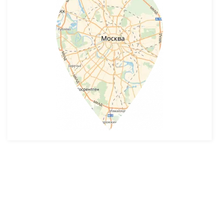
Разработка и продвижение -
SeoZom
© 2026 novostroyrf.ru - Новостройки.
Любая информация, представленная на сайте, носит информационный
характер и не является публичной офертой, не является приглашением
делать оферты и не содержит существенных условий сделок,
заключаемых застройщиком. Описание объекта строительства и
инфраструктуры, представленное на сайте, является концепцией и