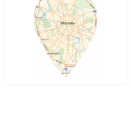
Разработка и продвижение -
SeoZom
© 2026 novostroyrf.ru - Новостройки.
Любая информация, представленная на сайте, носит информационный
характер и не является публичной офертой, не является приглашением
делать оферты и не содержит существенных условий сделок,
заключаемых застройщиком. Описание объекта строительства и
инфраструктуры, представленное на сайте, является концепцией и