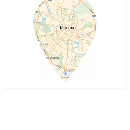
Разработка и продвижение -
SeoZom
© 2026 novostroyrf.ru - Новостройки.
Любая информация, представленная на сайте, носит информационный
характер и не является публичной офертой, не является приглашением
делать оферты и не содержит существенных условий сделок,
заключаемых застройщиком. Описание объекта строительства и