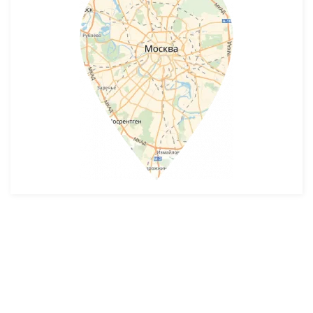
Разработка и продвижение -
SeoZom
© 2026 novostroyrf.ru - Новостройки.
Любая информация, представленная на сайте, носит информационный
характер и не является публичной офертой, не является приглашением
делать оферты и не содержит существенных условий сделок,
заключаемых застройщиком. Описание объекта строительства и
инфраструктуры, представленное на сайте, является концепцией и