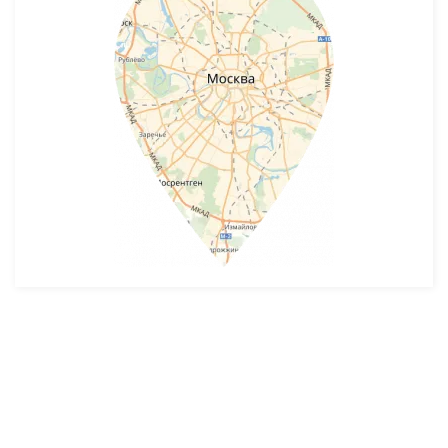
Разработка и продвижение -
SeoZom
© 2026 novostroyrf.ru - Новостройки.
Любая информация, представленная на сайте, носит информационный
характер и не является публичной офертой, не является приглашением
делать оферты и не содержит существенных условий сделок,
заключаемых застройщиком. Описание объекта строительства и
инфраструктуры, представленное на сайте, является концепцией и