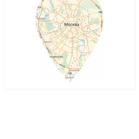
Разработка и продвижение -
SeoZom
© 2026 novostroyrf.ru - Новостройки.
Любая информация, представленная на сайте, носит информационный
характер и не является публичной офертой, не является приглашением
делать оферты и не содержит существенных условий сделок,
заключаемых застройщиком. Описание объекта строительства и
инфраструктуры, представленное на сайте, является концепцией и