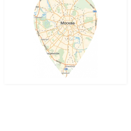
Разработка и продвижение -
SeoZom
© 2026 novostroyrf.ru - Новостройки.
Любая информация, представленная на сайте, носит информационный
характер и не является публичной офертой, не является приглашением
делать оферты и не содержит существенных условий сделок,
заключаемых застройщиком. Описание объекта строительства и
инфраструктуры, представленное на сайте, является концепцией и