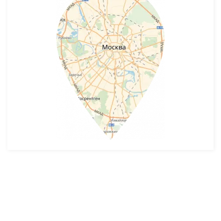
Разработка и продвижение -
SeoZom
© 2026 novostroyrf.ru - Новостройки.
Любая информация, представленная на сайте, носит информационный
характер и не является публичной офертой, не является приглашением
делать оферты и не содержит существенных условий сделок,
заключаемых застройщиком. Описание объекта строительства и