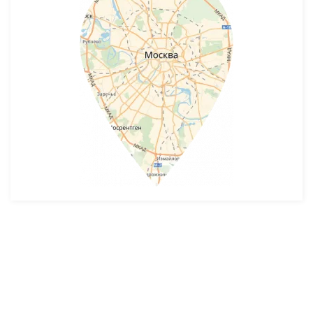
Разработка и продвижение -
SeoZom
© 2026 novostroyrf.ru - Новостройки.
Любая информация, представленная на сайте, носит информационный
характер и не является публичной офертой, не является приглашением
делать оферты и не содержит существенных условий сделок,
заключаемых застройщиком. Описание объекта строительства и
инфраструктуры, представленное на сайте, является концепцией и