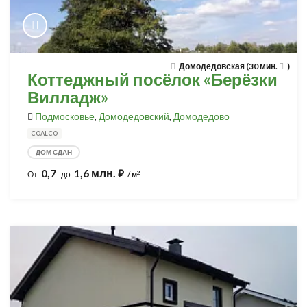
Домодедовская (30 мин.
)
Коттеджный посёлок «Берёзки
Вилладж»
Подмосковье
,
Домодедовский
,
Домодедово
COALCO
ДОМ СДАН
0,7
1,6 млн.
⃏
2
От
до
/ м