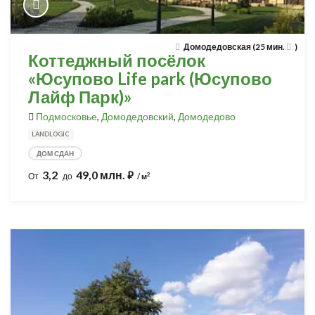
Домодедовская (25 мин.
)
Коттеджный посёлок
«Юсупово Life park (Юсупово
Лайф Парк)»
Подмосковье
,
Домодедовский
,
Домодедово
LANDLOGIC
ДОМ СДАН
3,2
49,0 млн.
⃏
2
От
до
/ м