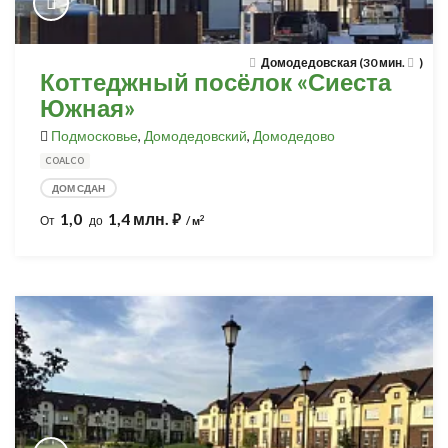
Домодедовская (30 мин.
)
Коттеджный посёлок «Сиеста
Южная»
Подмосковье
,
Домодедовский
,
Домодедово
COALCO
ДОМ СДАН
1,0
1,4 млн.
⃏
2
От
до
/ м