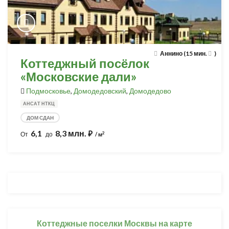
Аннино (15 мин.
)
Коттеджный посёлок
«Московские дали»
Подмосковье
,
Домодедовский
,
Домодедово
АНСАТ НТКЦ
ДОМ СДАН
6,1
8,3 млн.
⃏
2
От
до
/ м
Коттеджные поселки Москвы на карте