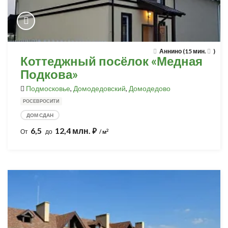
Аннино (15 мин.
)
Коттеджный посёлок «Медная
Подкова»
Подмосковье
,
Домодедовский
,
Домодедово
РОСЕВРОСИТИ
ДОМ СДАН
6,5
12,4 млн.
⃏
2
От
до
/ м