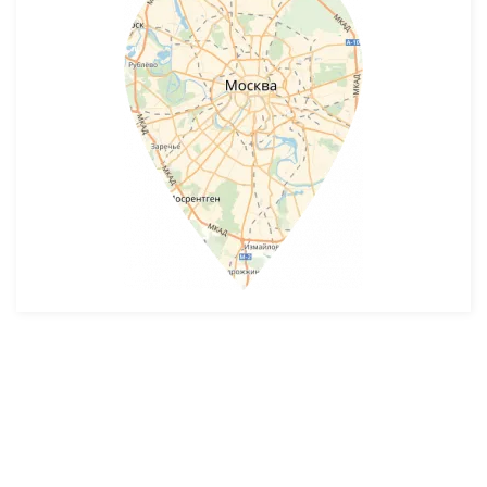
Разработка и продвижение -
SeoZom
© 2026 novostroyrf.ru - Новостройки.
Любая информация, представленная на сайте, носит информационный
характер и не является публичной офертой, не является приглашением
делать оферты и не содержит существенных условий сделок,
заключаемых застройщиком. Описание объекта строительства и
инфраструктуры, представленное на сайте, является концепцией и