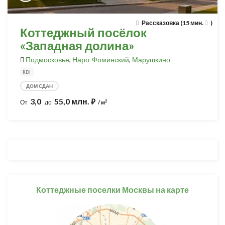
Рассказовка (15 мин.
)
Коттеджный посёлок
«Западная долина»
Подмосковье
,
Наро-Фоминский
,
Марушкино
RDI
ДОМ СДАН
3,0
55,0 млн.
⃏
2
От
до
/ м
Коттеджные поселки Москвы на карте