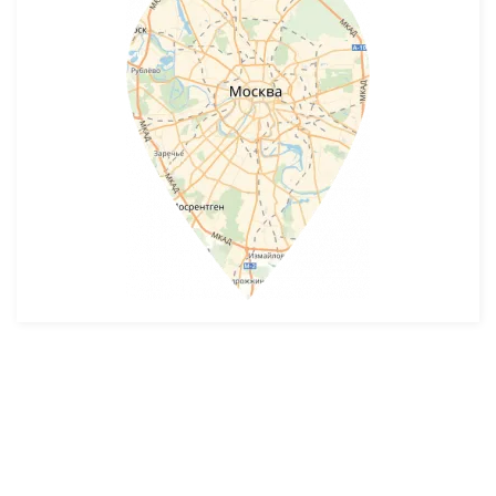
Разработка и продвижение -
SeoZom
© 2026 novostroyrf.ru - Новостройки.
Любая информация, представленная на сайте, носит информационный
характер и не является публичной офертой, не является приглашением
делать оферты и не содержит существенных условий сделок,
заключаемых застройщиком. Описание объекта строительства и
инфраструктуры, представленное на сайте, является концепцией и