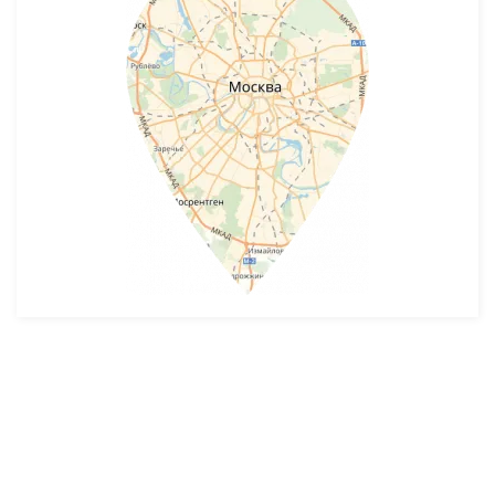
Разработка и продвижение -
SeoZom
© 2026 novostroyrf.ru - Новостройки.
Любая информация, представленная на сайте, носит информационный
характер и не является публичной офертой, не является приглашением
делать оферты и не содержит существенных условий сделок,
заключаемых застройщиком. Описание объекта строительства и
инфраструктуры, представленное на сайте, является концепцией и