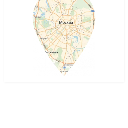
Разработка и продвижение -
SeoZom
© 2026 novostroyrf.ru - Новостройки.
Любая информация, представленная на сайте, носит информационный
характер и не является публичной офертой, не является приглашением
делать оферты и не содержит существенных условий сделок,
заключаемых застройщиком. Описание объекта строительства и
инфраструктуры, представленное на сайте, является концепцией и