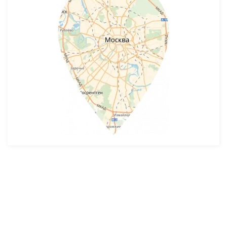
Разработка и продвижение -
SeoZom
© 2026 novostroyrf.ru - Новостройки.
Любая информация, представленная на сайте, носит информационный
характер и не является публичной офертой, не является приглашением
делать оферты и не содержит существенных условий сделок,
заключаемых застройщиком. Описание объекта строительства и
инфраструктуры, представленное на сайте, является концепцией и