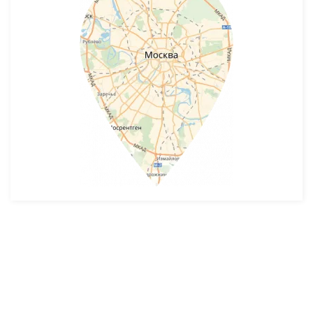
Разработка и продвижение -
SeoZom
© 2026 novostroyrf.ru - Новостройки.
Любая информация, представленная на сайте, носит информационный
характер и не является публичной офертой, не является приглашением
делать оферты и не содержит существенных условий сделок,
заключаемых застройщиком. Описание объекта строительства и
инфраструктуры, представленное на сайте, является концепцией и