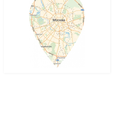
Разработка и продвижение -
SeoZom
© 2026 novostroyrf.ru - Новостройки.
Любая информация, представленная на сайте, носит информационный
характер и не является публичной офертой, не является приглашением
делать оферты и не содержит существенных условий сделок,
заключаемых застройщиком. Описание объекта строительства и
инфраструктуры, представленное на сайте, является концепцией и