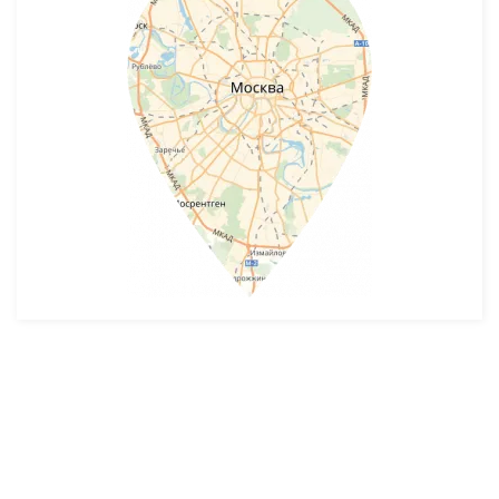
Разработка и продвижение -
SeoZom
© 2026 novostroyrf.ru - Новостройки.
Любая информация, представленная на сайте, носит информационный
характер и не является публичной офертой, не является приглашением
делать оферты и не содержит существенных условий сделок,
заключаемых застройщиком. Описание объекта строительства и
инфраструктуры, представленное на сайте, является концепцией и