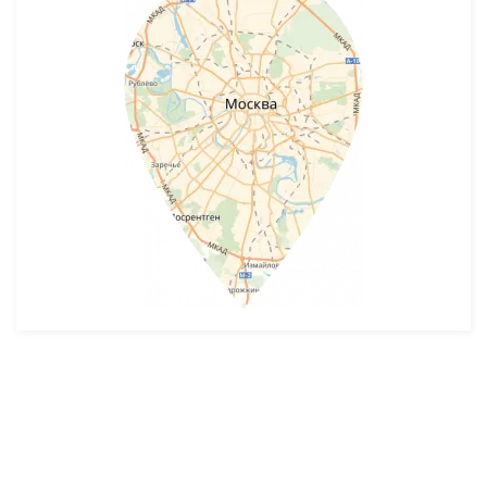
Разработка и продвижение -
SeoZom
© 2026 novostroyrf.ru - Новостройки.
Любая информация, представленная на сайте, носит информационный
характер и не является публичной офертой, не является приглашением
делать оферты и не содержит существенных условий сделок,
заключаемых застройщиком. Описание объекта строительства и