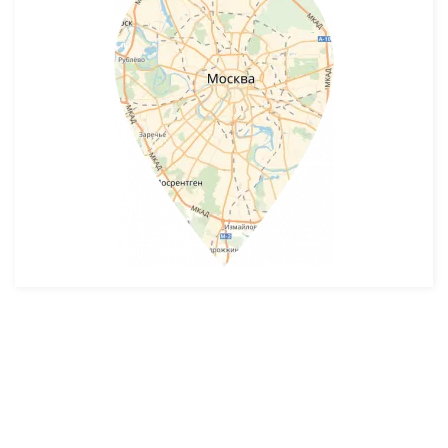
Разработка и продвижение -
SeoZom
© 2026 novostroyrf.ru - Новостройки.
Любая информация, представленная на сайте, носит информационный
характер и не является публичной офертой, не является приглашением
делать оферты и не содержит существенных условий сделок,
заключаемых застройщиком. Описание объекта строительства и
инфраструктуры, представленное на сайте, является концепцией и