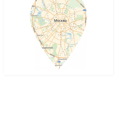
Разработка и продвижение -
SeoZom
© 2026 novostroyrf.ru - Новостройки.
Любая информация, представленная на сайте, носит информационный
характер и не является публичной офертой, не является приглашением
делать оферты и не содержит существенных условий сделок,
заключаемых застройщиком. Описание объекта строительства и
инфраструктуры, представленное на сайте, является концепцией и