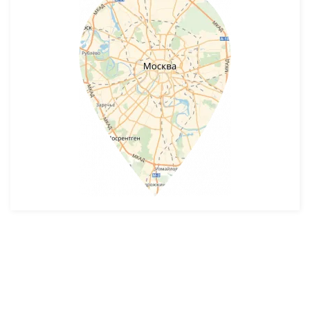
Разработка и продвижение -
SeoZom
© 2026 novostroyrf.ru - Новостройки.
Любая информация, представленная на сайте, носит информационный
характер и не является публичной офертой, не является приглашением
делать оферты и не содержит существенных условий сделок,
заключаемых застройщиком. Описание объекта строительства и