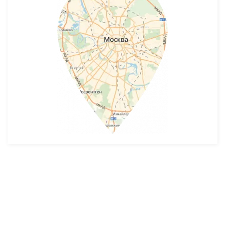
Разработка и продвижение -
SeoZom
© 2026 novostroyrf.ru - Новостройки.
Любая информация, представленная на сайте, носит информационный
характер и не является публичной офертой, не является приглашением
делать оферты и не содержит существенных условий сделок,
заключаемых застройщиком. Описание объекта строительства и
инфраструктуры, представленное на сайте, является концепцией и