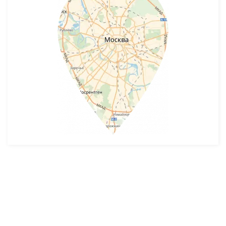
Разработка и продвижение -
SeoZom
© 2026 novostroyrf.ru - Новостройки.
Любая информация, представленная на сайте, носит информационный
характер и не является публичной офертой, не является приглашением
делать оферты и не содержит существенных условий сделок,
заключаемых застройщиком. Описание объекта строительства и
инфраструктуры, представленное на сайте, является концепцией и