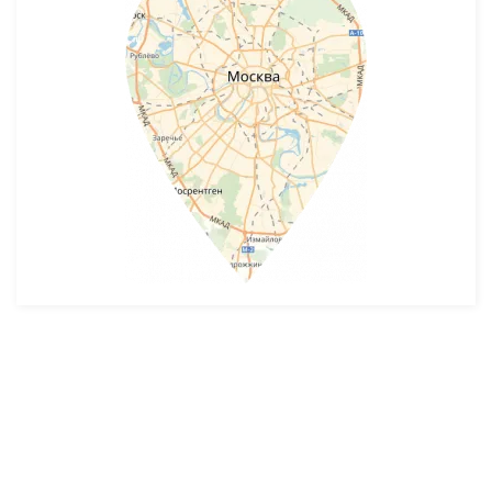
Разработка и продвижение -
SeoZom
© 2026 novostroyrf.ru - Новостройки.
Любая информация, представленная на сайте, носит информационный
характер и не является публичной офертой, не является приглашением
делать оферты и не содержит существенных условий сделок,
заключаемых застройщиком. Описание объекта строительства и
инфраструктуры, представленное на сайте, является концепцией и