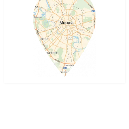
Разработка и продвижение -
SeoZom
© 2026 novostroyrf.ru - Новостройки.
Любая информация, представленная на сайте, носит информационный
характер и не является публичной офертой, не является приглашением
делать оферты и не содержит существенных условий сделок,
заключаемых застройщиком. Описание объекта строительства и
инфраструктуры, представленное на сайте, является концепцией и