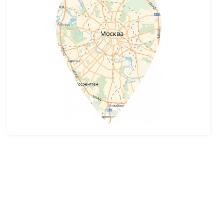
Разработка и продвижение -
SeoZom
© 2026 novostroyrf.ru - Новостройки.
Любая информация, представленная на сайте, носит информационный
характер и не является публичной офертой, не является приглашением
делать оферты и не содержит существенных условий сделок,
заключаемых застройщиком. Описание объекта строительства и
инфраструктуры, представленное на сайте, является концепцией и