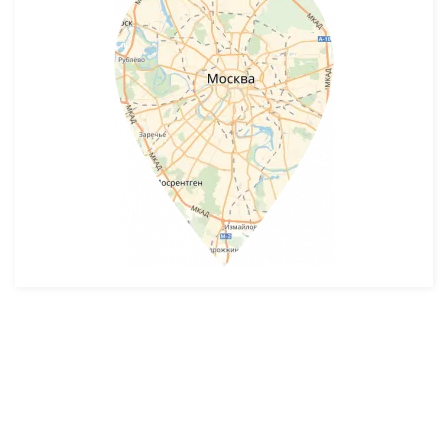
Разработка и продвижение -
SeoZom
© 2026 novostroyrf.ru - Новостройки.
Любая информация, представленная на сайте, носит информационный
характер и не является публичной офертой, не является приглашением
делать оферты и не содержит существенных условий сделок,
заключаемых застройщиком. Описание объекта строительства и
инфраструктуры, представленное на сайте, является концепцией и