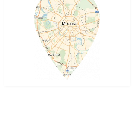
Разработка и продвижение -
SeoZom
© 2026 novostroyrf.ru - Новостройки.
Любая информация, представленная на сайте, носит информационный
характер и не является публичной офертой, не является приглашением
делать оферты и не содержит существенных условий сделок,
заключаемых застройщиком. Описание объекта строительства и
инфраструктуры, представленное на сайте, является концепцией и