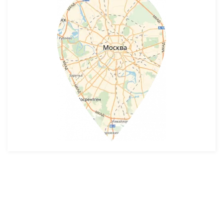
Разработка и продвижение -
SeoZom
© 2026 novostroyrf.ru - Новостройки.
Любая информация, представленная на сайте, носит информационный
характер и не является публичной офертой, не является приглашением
делать оферты и не содержит существенных условий сделок,
заключаемых застройщиком. Описание объекта строительства и