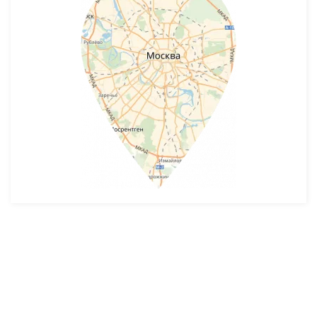
Разработка и продвижение -
SeoZom
© 2026 novostroyrf.ru - Новостройки.
Любая информация, представленная на сайте, носит информационный
характер и не является публичной офертой, не является приглашением
делать оферты и не содержит существенных условий сделок,
заключаемых застройщиком. Описание объекта строительства и
инфраструктуры, представленное на сайте, является концепцией и