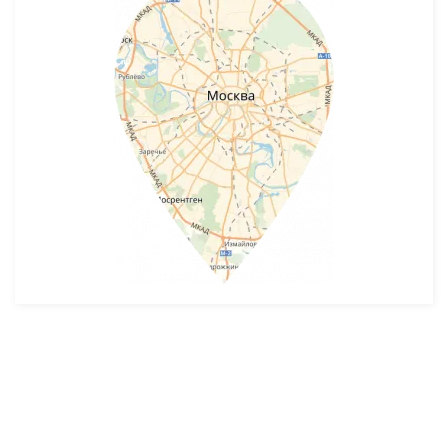
Разработка и продвижение -
SeoZom
© 2026 novostroyrf.ru - Новостройки.
Любая информация, представленная на сайте, носит информационный
характер и не является публичной офертой, не является приглашением
делать оферты и не содержит существенных условий сделок,
заключаемых застройщиком. Описание объекта строительства и