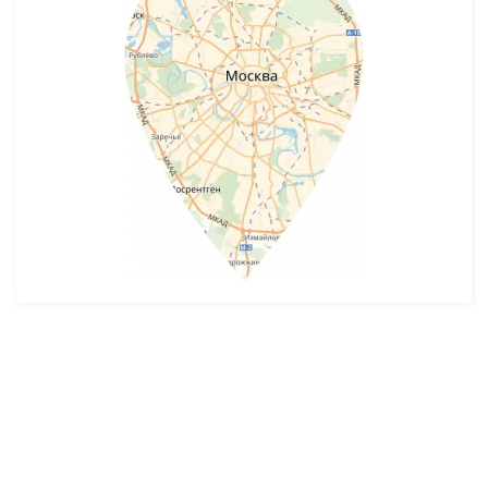
Разработка и продвижение -
SeoZom
© 2026 novostroyrf.ru - Новостройки.
Любая информация, представленная на сайте, носит информационный
характер и не является публичной офертой, не является приглашением
делать оферты и не содержит существенных условий сделок,
заключаемых застройщиком. Описание объекта строительства и
инфраструктуры, представленное на сайте, является концепцией и