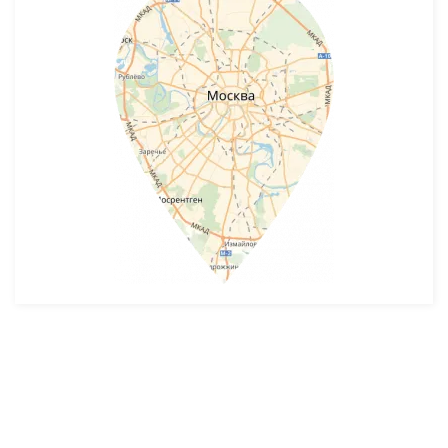
Разработка и продвижение -
SeoZom
© 2026 novostroyrf.ru - Новостройки.
Любая информация, представленная на сайте, носит информационный
характер и не является публичной офертой, не является приглашением
делать оферты и не содержит существенных условий сделок,
заключаемых застройщиком. Описание объекта строительства и