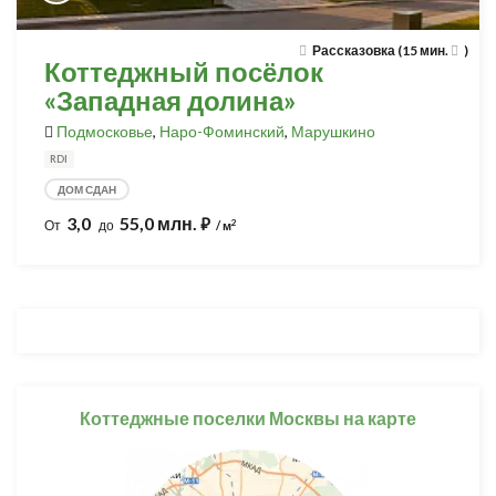
Рассказовка (15 мин.
)
Коттеджный посёлок
«Западная долина»
Подмосковье
,
Наро-Фоминский
,
Марушкино
RDI
ДОМ СДАН
3,0
55,0 млн.
⃏
2
От
до
/ м
Коттеджные поселки Москвы на карте