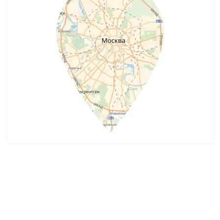
Разработка и продвижение -
SeoZom
© 2026 novostroyrf.ru - Новостройки.
Любая информация, представленная на сайте, носит информационный
характер и не является публичной офертой, не является приглашением
делать оферты и не содержит существенных условий сделок,
заключаемых застройщиком. Описание объекта строительства и
инфраструктуры, представленное на сайте, является концепцией и