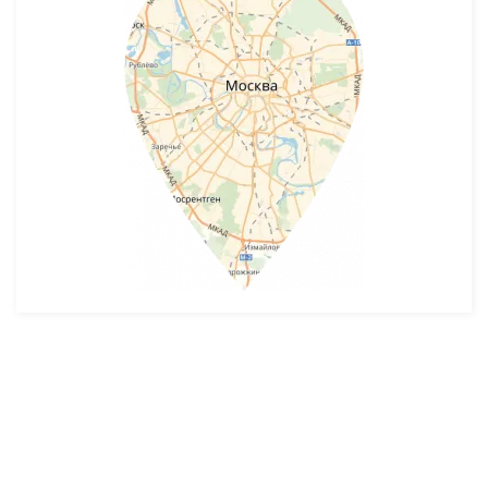
Разработка и продвижение -
SeoZom
© 2026 novostroyrf.ru - Новостройки.
Любая информация, представленная на сайте, носит информационный
характер и не является публичной офертой, не является приглашением
делать оферты и не содержит существенных условий сделок,
заключаемых застройщиком. Описание объекта строительства и
инфраструктуры, представленное на сайте, является концепцией и