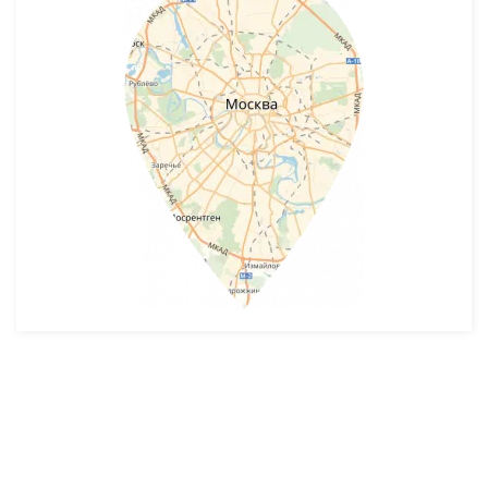
Разработка и продвижение -
SeoZom
© 2026 novostroyrf.ru - Новостройки.
Любая информация, представленная на сайте, носит информационный
характер и не является публичной офертой, не является приглашением
делать оферты и не содержит существенных условий сделок,
заключаемых застройщиком. Описание объекта строительства и