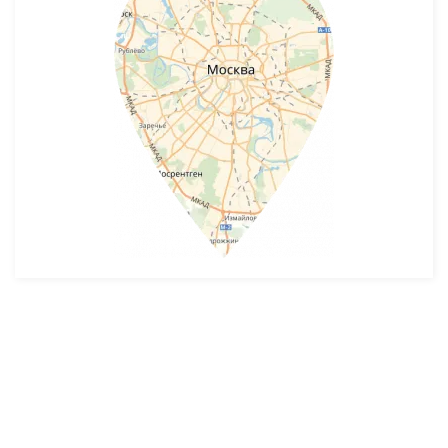
Разработка и продвижение -
SeoZom
© 2026 novostroyrf.ru - Новостройки.
Любая информация, представленная на сайте, носит информационный
характер и не является публичной офертой, не является приглашением
делать оферты и не содержит существенных условий сделок,
заключаемых застройщиком. Описание объекта строительства и
инфраструктуры, представленное на сайте, является концепцией и