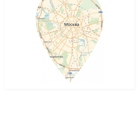
Разработка и продвижение -
SeoZom
© 2026 novostroyrf.ru - Новостройки.
Любая информация, представленная на сайте, носит информационный
характер и не является публичной офертой, не является приглашением
делать оферты и не содержит существенных условий сделок,
заключаемых застройщиком. Описание объекта строительства и
инфраструктуры, представленное на сайте, является концепцией и