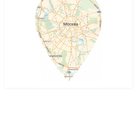
Разработка и продвижение -
SeoZom
© 2026 novostroyrf.ru - Новостройки.
Любая информация, представленная на сайте, носит информационный
характер и не является публичной офертой, не является приглашением
делать оферты и не содержит существенных условий сделок,
заключаемых застройщиком. Описание объекта строительства и
инфраструктуры, представленное на сайте, является концепцией и