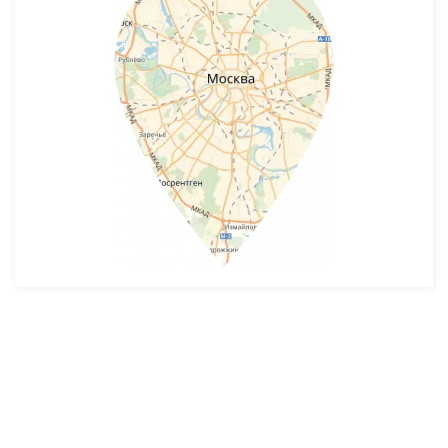
Разработка и продвижение -
SeoZom
© 2026 novostroyrf.ru - Новостройки.
Любая информация, представленная на сайте, носит информационный
характер и не является публичной офертой, не является приглашением
делать оферты и не содержит существенных условий сделок,
заключаемых застройщиком. Описание объекта строительства и
инфраструктуры, представленное на сайте, является концепцией и