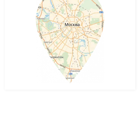
Разработка и продвижение -
SeoZom
© 2026 novostroyrf.ru - Новостройки.
Любая информация, представленная на сайте, носит информационный
характер и не является публичной офертой, не является приглашением
делать оферты и не содержит существенных условий сделок,
заключаемых застройщиком. Описание объекта строительства и
инфраструктуры, представленное на сайте, является концепцией и