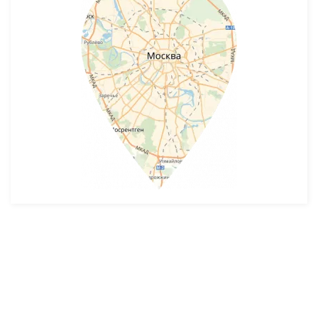
Разработка и продвижение -
SeoZom
© 2026 novostroyrf.ru - Новостройки.
Любая информация, представленная на сайте, носит информационный
характер и не является публичной офертой, не является приглашением
делать оферты и не содержит существенных условий сделок,
заключаемых застройщиком. Описание объекта строительства и
инфраструктуры, представленное на сайте, является концепцией и