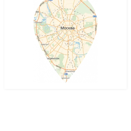
Разработка и продвижение -
SeoZom
© 2026 novostroyrf.ru - Новостройки.
Любая информация, представленная на сайте, носит информационный
характер и не является публичной офертой, не является приглашением
делать оферты и не содержит существенных условий сделок,
заключаемых застройщиком. Описание объекта строительства и