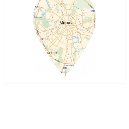
Разработка и продвижение -
SeoZom
© 2026 novostroyrf.ru - Новостройки.
Любая информация, представленная на сайте, носит информационный
характер и не является публичной офертой, не является приглашением
делать оферты и не содержит существенных условий сделок,
заключаемых застройщиком. Описание объекта строительства и
инфраструктуры, представленное на сайте, является концепцией и