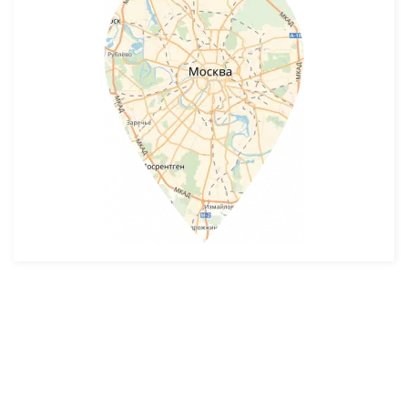
Разработка и продвижение -
SeoZom
© 2026 novostroyrf.ru - Новостройки.
Любая информация, представленная на сайте, носит информационный
характер и не является публичной офертой, не является приглашением
делать оферты и не содержит существенных условий сделок,
заключаемых застройщиком. Описание объекта строительства и
инфраструктуры, представленное на сайте, является концепцией и