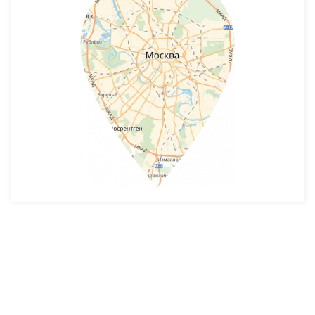
Разработка и продвижение -
SeoZom
© 2026 novostroyrf.ru - Новостройки.
Любая информация, представленная на сайте, носит информационный
характер и не является публичной офертой, не является приглашением
делать оферты и не содержит существенных условий сделок,
заключаемых застройщиком. Описание объекта строительства и
инфраструктуры, представленное на сайте, является концепцией и