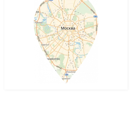
Разработка и продвижение -
SeoZom
© 2026 novostroyrf.ru - Новостройки.
Любая информация, представленная на сайте, носит информационный
характер и не является публичной офертой, не является приглашением
делать оферты и не содержит существенных условий сделок,
заключаемых застройщиком. Описание объекта строительства и