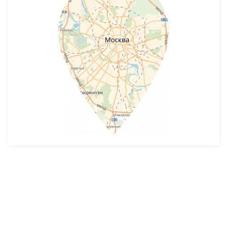
Разработка и продвижение -
SeoZom
© 2026 novostroyrf.ru - Новостройки.
Любая информация, представленная на сайте, носит информационный
характер и не является публичной офертой, не является приглашением
делать оферты и не содержит существенных условий сделок,
заключаемых застройщиком. Описание объекта строительства и
инфраструктуры, представленное на сайте, является концепцией и